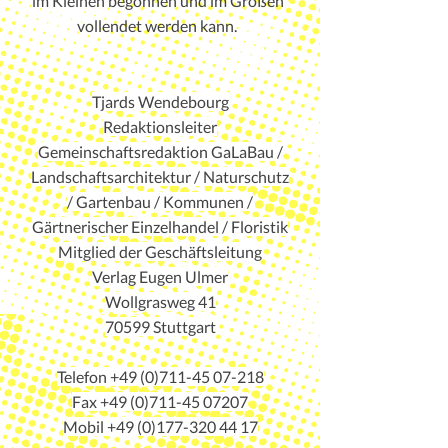
im Kleinen begonnen und im Großen
vollendet werden kann.
Tjards Wendebourg
Redaktionsleiter
Gemeinschaftsredaktion GaLaBau /
Landschaftsarchitektur / Naturschutz
/
Gartenbau / Kommunen /
Gärtnerischer Einzelhandel / Floristik
Mitglied der Geschäftsleitung
Verlag Eugen Ulmer
Wollgrasweg 41
70599 Stuttgart
Telefon
+49 (0)711-45 07-218
Fax +49 (0)711-45 07207
Mobil
+49 (0)177-320 44 17