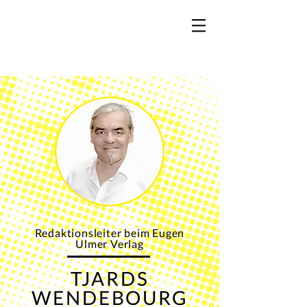
Redaktionsleiter beim Eugen
Ulmer Verlag
TJARDS
WENDEBOURG