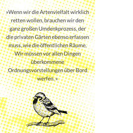
»
Wenn wir die Artenvielfalt wirklich
retten wollen, brauchen wir den
ganz großen Umdenkprozess, der
die privaten Gärten ebenso erfassen
muss, wie die öffentlichen Räume.
Wir müssen vor allen Dingen
überkommene
Ordnungsvorstellungen über Bord
werfen.
«