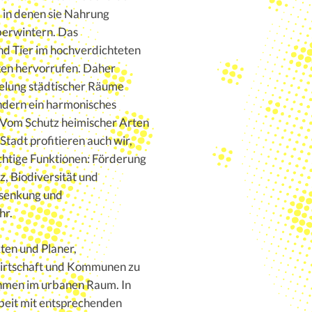
, in denen sie Nahrung
überwintern. Das
 Tier im hochverdichteten
ten hervorrufen. Daher
edelung städtischer Räume
ondern ein harmonisches
Vom Schutz heimischer Arten
tadt profitieren auch wir,
htige Funktionen: Förderung
, Biodiversität und
nsenkung und
hr.
ten und Planer,
irtschaft und Kommunen zu
men im urbanen Raum. In
beit mit entsprechenden