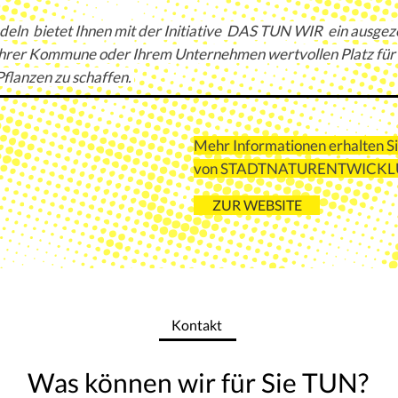
deln bietet Ihnen mit der Initiative
DAS TUN WIR ein ausgeze
Ihrer Kommune oder Ihrem Unternehmen wertvollen Platz für
Pflanzen zu schaffen.
Mehr Informationen erhalten Si
von STADTNATURENTWICK
ZUR WEBSITE
Kontakt
Was können wir für Sie TUN?