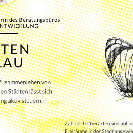
erin des Beratungsbüros
ENTWICKLUNG
STEN
LAU
 Zusammenleben von
en Städten lässt sich
ng aktiv steuern.«
Zahlreiche Tierarten sind auf 
Freiräume in der Stadt angewie