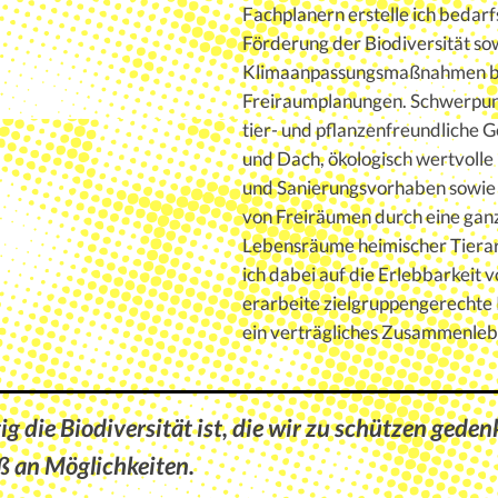
Fachplanern erstelle ich bedarf
Förderung der Biodiversität so
Klimaanpassungsmaßnahmen b
Freiraumplanungen. Schwerpunk
tier- und pflanzenfreundliche 
und Dach, ökologisch wertvoll
und Sanierungsvorhaben sowie 
von Freiräumen durch eine ganz
Lebensräume heimischer Tiera
ich dabei auf die Erlebbarkeit 
erarbeite zielgruppengerechte 
ein verträgliches Zusammenleb
tig die Biodiversität ist, die wir zu schützen gedenke
ß an Möglichkeiten.