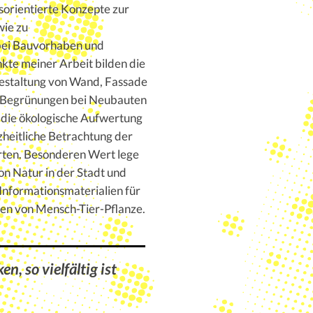
sorientierte Konzepte zur
wie zu
ei Bauvorhaben und
te meiner Arbeit bilden die
Gestaltung von Wand, Fassade
e Begrünungen bei Neubauten
die ökologische Aufwertung
heitliche Betrachtung der
rten. Besonderen Wert lege
von Natur in der Stadt und
Informationsmaterialien für
en von Mensch-Tier-Pflanze.
n, so vielfältig ist