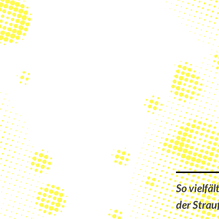
So vielfäl
der Strau