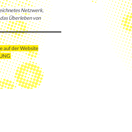
ichnetes Netzwerk,
 das Überleben von
e auf der Website
LUNG