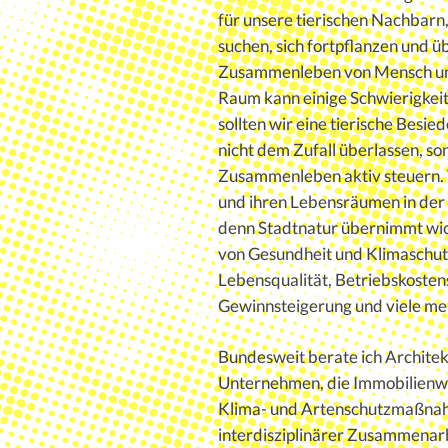
für unsere tierischen Nachbarn
suchen, sich fortpflanzen und 
Zusammenleben von Mensch und
Raum kann einige Schwierigkei
sollten wir eine tierische Besi
nicht dem Zufall überlassen, s
Zusammenleben aktiv steuern. 
und ihren Lebensräumen in der S
denn Stadtnatur übernimmt wic
von Gesundheit und Klimaschutz
Lebensqualität, Betriebskoste
Gewinnsteigerung und viele me
Bundesweit berate ich Architek
Unternehmen, die Immobilienw
Klima- und Artenschutzmaßnah
interdisziplinärer Zusammenar