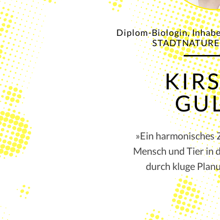
Diplom-Biologin, Inhab
STADTNATUR
KIR
GU
»Ein harmonisches
Mensch und Tier in d
durch kluge Planu