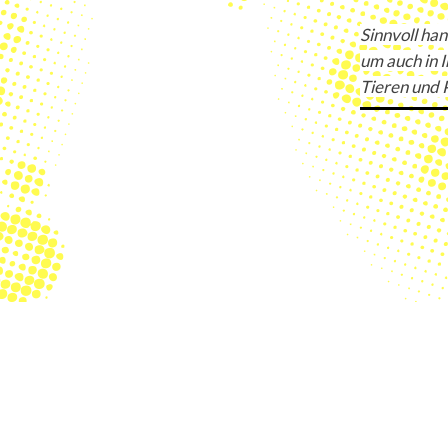
Sinnvoll han
um auch in 
Tieren und 